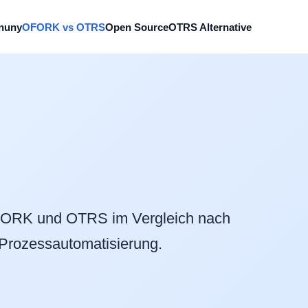
nuny
OFORK vs OTRS
Open Source
OTRS Alternative
FORK und OTRS im Vergleich nach
 Prozessautomatisierung.