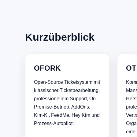
Kurzüberblick
OFORK
OT
Open-Source Ticketsystem mit
Komm
klassischer Ticketbearbeitung,
Mana
professionellem Support, On-
Hers
Premise-Betrieb, AddOns,
prof
Kim-KI, FeedMe, Hey Kim und
Vert
Prozess-Autopilot.
Orga
eine