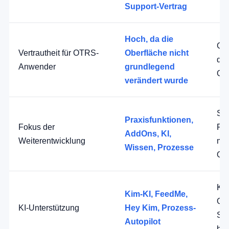
Support-Vertrag
Hoch, da die
Ger
Vertrautheit für OTRS-
Oberfläche nicht
deu
Anwender
grundlegend
Obe
verändert wurde
Stä
Praxisfunktionen,
Fokus der
Fok
AddOns, KI,
Weiterentwicklung
mod
Wissen, Prozesse
Obe
Kei
Kim-KI, FeedMe,
OF
KI-Unterstützung
Hey Kim, Prozess-
Sc
Autopilot
be