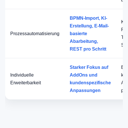
BPMN-Import, KI-
Kla
Erstellung, E-Mail-
Pro
Prozessautomatisierung
basierte
Tic
Abarbeitung,
Se
REST pro Schritt
Starker Fokus auf
Erw
Individuelle
AddOns und
kon
Erweiterbarkeit
kundenspezifische
An
Anpassungen
prü