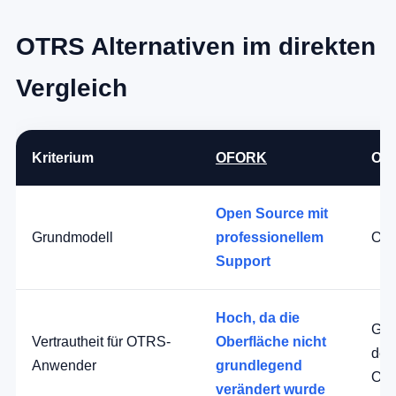
OTRS Alternativen im direkten
Vergleich
Kriterium
OFORK
OT
Open Source mit
Grundmodell
professionellem
Ope
Support
Hoch, da die
Ger
Vertrautheit für OTRS-
Oberfläche nicht
deu
Anwender
grundlegend
Obe
verändert wurde