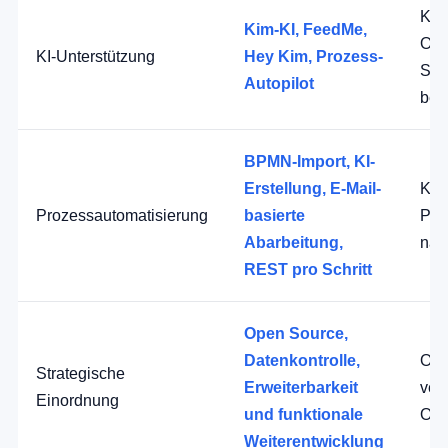
Kei
Kim-KI, FeedMe,
OF
KI-Unterstützung
Hey Kim, Prozess-
Sch
Autopilot
bek
BPMN-Import, KI-
Erstellung, E-Mail-
Kla
Prozessautomatisierung
basierte
Pro
Abarbeitung,
nac
REST pro Schritt
Open Source,
Datenkontrolle,
Ope
Strategische
Erweiterbarkeit
ver
Einordnung
und funktionale
Obe
Weiterentwicklung